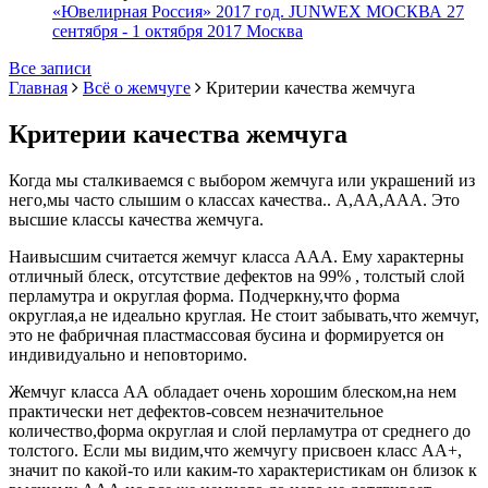
«Ювелирная Россия» 2017 год. JUNWEX МОСКВА 27
сентября - 1 октября 2017 Москва
Все записи
Главная
Всё о жемчуге
Критерии качества жемчуга
Критерии качества жемчуга
Когда мы сталкиваемся с выбором жемчуга или украшений из
него,мы часто слышим о классах качества.. А,АА,ААА. Это
высшие классы качества жемчуга.
Наивысшим считается жемчуг класса ААА. Ему характерны
отличный блеск, отсутствие дефектов на 99% , толстый слой
перламутра и округлая форма. Подчеркну,что форма
округлая,а не идеально круглая. Не стоит забывать,что жемчуг,
это не фабричная пластмассовая бусина и формируется он
индивидуально и неповторимо.
Жемчуг класса АА обладает очень хорошим блеском,на нем
практически нет дефектов-совсем незначительное
количество,форма округлая и слой перламутра от среднего до
толстого. Если мы видим,что жемчугу присвоен класс АА+,
значит по какой-то или каким-то характеристикам он близок к