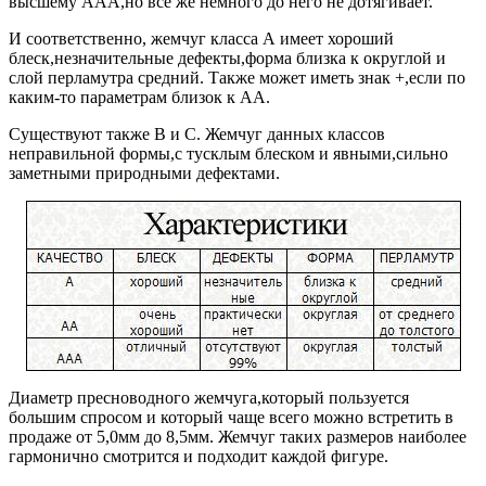
высшему ААА,но все же немного до него не дотягивает.
И соответственно, жемчуг класса А имеет хороший
блеск,незначительные дефекты,форма близка к округлой и
слой перламутра средний. Также может иметь знак +,если по
каким-то параметрам близок к АА.
Существуют также B и С. Жемчуг данных классов
неправильной формы,с тусклым блеском и явными,сильно
заметными природными дефектами.
Диаметр пресноводного жемчуга,который пользуется
большим спросом и который чаще всего можно встретить в
продаже от 5,0мм до 8,5мм. Жемчуг таких размеров наиболее
гармонично смотрится и подходит каждой фигуре.