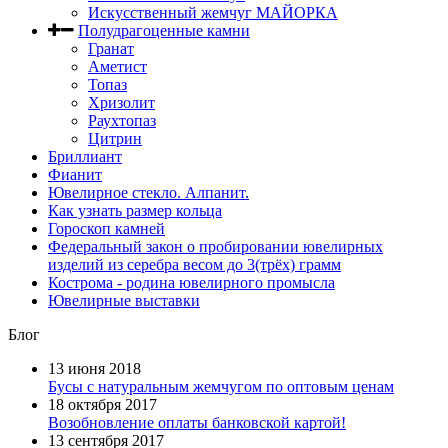
Искусственный жемчуг МАЙОРКА
Полудрагоценные камни
Гранат
Аметист
Топаз
Хризолит
Раухтопаз
Цитрин
Бриллиант
Фианит
Ювелирное стекло. Алпанит.
Как узнать размер кольца
Гороскоп камней
Федеральный закон о пробировании ювелирных
изделий из серебра весом до 3(трёх) грамм
Кострома - родина ювелирного промысла
Ювелирные выставки
Блог
13 июня 2018
Бусы с натуральным жемчугом по оптовым ценам
18 октября 2017
Возобновление оплаты банковской картой!
13 сентября 2017