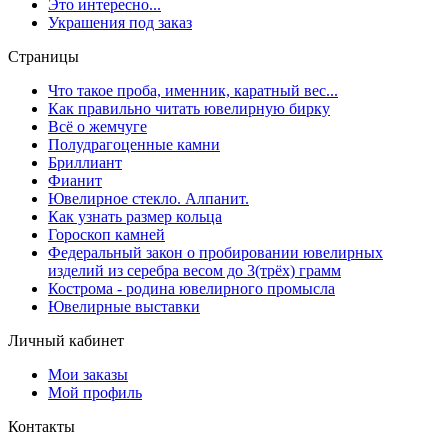
Это интересно...
Украшения под заказ
Страницы
Что такое проба, именник, каратный вес...
Как правильно читать ювелирную бирку
Всё о жемчуге
Полудрагоценные камни
Бриллиант
Фианит
Ювелирное стекло. Алпанит.
Как узнать размер кольца
Гороскоп камней
Федеральный закон о пробировании ювелирных
изделий из серебра весом до 3(трёх) грамм
Кострома - родина ювелирного промысла
Ювелирные выставки
Личный кабинет
Мои заказы
Мой профиль
Контакты