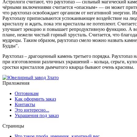
Астрологи считают, что раухтопаз — сильный магический камен
чёрными включениями считается «опасным» — он может притян
что раухтопаз освобождает организм от негативной энергии. И
Раухтопазу приписываются успокаивающее воздействие на людей
кристаллу и ждать, пока эти кристаллы не потеплеют. Считает
улучшает эрекцию и повышает репродуктивную функцию. А вот 
плане, нежели чистый горный хрусталь. Считается, что благода
мудрецы. Таким образом, раухтопаз смело можно назвать камн
Будды".
Раухтопаз – драгоценный камень третьего порядка. Раухтопа
при изготовлении различных украшений – кольца, серьги, кул
сростки кристаллов дымчатого кварца бывают очень красивы.
Приложения
Оптовикам
Как оформить заказ
Контакты
Это интересно...
Украшения под заказ
Страницы
Что такое проба, именник, каратный вес...