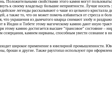
ь. Положительными свойствами этого камня могут пользоваться в
уть к своему владельцу большие неприятности. Лучше носить э
ндийские легенды рассказывают о чаше из цельного кристалла д
, а также то, что он может помочь избавиться от стресса и боли
ся, что украшения из дымчатого кварца снимают злобу и раздраж
в Индии и Тибете этому магическому камню дают иную трактовк
ря этому камню достигается высшее "трансовое" состояние – нир
ем созерцания, камнем нирваны, способным увести сознание в н
з находит широкое применение в ювелирной промышленности. Юв
оны, броши и другие. Также раухтопаз используют при оформлен