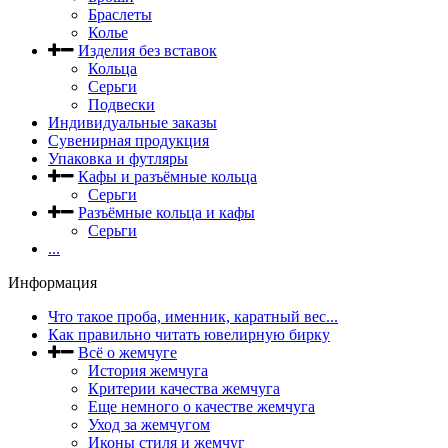
Браслеты
Колье
Изделия без вставок
Кольца
Серьги
Подвески
Индивидуальные заказы
Сувенирная продукция
Упаковка и футляры
Кафы и разъёмные кольца
Серьги
Разъёмные кольца и кафы
Серьги
...
Информация
Что такое проба, именник, каратный вес...
Как правильно читать ювелирную бирку
Всё о жемчуге
История жемчуга
Критерии качества жемчуга
Еще немного о качестве жемчуга
Уход за жемчугом
Иконы стиля и жемчуг