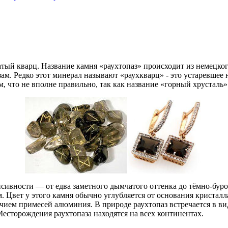
атый кварц. Название камня «раухтопаз» происходит из немецког
м. Редко этот минерал называют «раухкварц» - это устаревшее на
что не вполне правильно, так как название «горный хрусталь»
нсивности — от едва заметного дымчатого оттенка до тёмно-буро
. Цвет у этого камня обычно углубляется от основания кристалл
ичием примесей алюминия. В природе раухтопаз встречается в ви
Месторождения раухтопаза находятся на всех континентах.