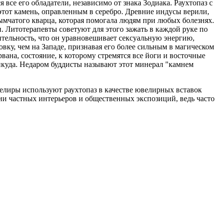
се его обладатели, независимо от знака Зодиака. Раухтопаз с
тот камень, оправленным в серебро. Древние индусы верили,
ымчатого кварца, которая помогала людям при любых болезнях.
. Литотерапевты советуют для этого зажать в каждой руке по
ительность, что он уравновешивает сексуальную энергию,
у, чем на Западе, признавая его более сильным в магическом
вана, состояние, к которому стремятся все йоги и восточные
икуда. Недаром буддисты называют этот минерал "камнем
елиры используют раухтопаз в качестве ювелирных вставок
ии частных интерьеров и общественных экспозиций, ведь часто