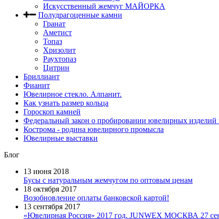
Искусственный жемчуг МАЙОРКА
Полудрагоценные камни
Гранат
Аметист
Топаз
Хризолит
Раухтопаз
Цитрин
Бриллиант
Фианит
Ювелирное стекло. Алпанит.
Как узнать размер кольца
Гороскоп камней
Федеральный закон о пробировании ювелирных изделий из
Кострома - родина ювелирного промысла
Ювелирные выставки
Блог
13 июня 2018
Бусы с натуральным жемчугом по оптовым ценам
18 октября 2017
Возобновление оплаты банковской картой!
13 сентября 2017
«Ювелирная Россия» 2017 год. JUNWEX МОСКВА 27 сент