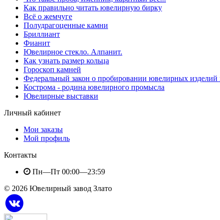
Как правильно читать ювелирную бирку
Всё о жемчуге
Полудрагоценные камни
Бриллиант
Фианит
Ювелирное стекло. Алпанит.
Как узнать размер кольца
Гороскоп камней
Федеральный закон о пробировании ювелирных изделий из
Кострома - родина ювелирного промысла
Ювелирные выставки
Личный кабинет
Мои заказы
Мой профиль
Контакты
Пн—Пт 00:00—23:59
© 2026 Ювелирный завод Злато