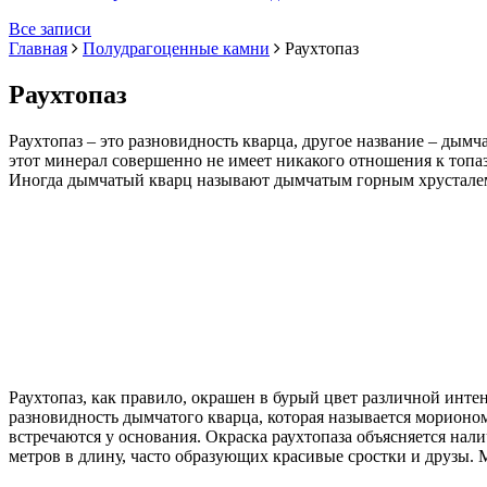
Все записи
Главная
Полудрагоценные камни
Раухтопаз
Раухтопаз
Раухтопаз – это разновидность кварца, другое название – дымч
этот минерал совершенно не имеет никакого отношения к топаза
Иногда дымчатый кварц называют дымчатым горным хрусталем, 
Раухтопаз, как правило, окрашен в бурый цвет различной инте
разновидность дымчатого кварца, которая называется морионом
встречаются у основания. Окраска раухтопаза объясняется нал
метров в длину, часто образующих красивые сростки и друзы. 