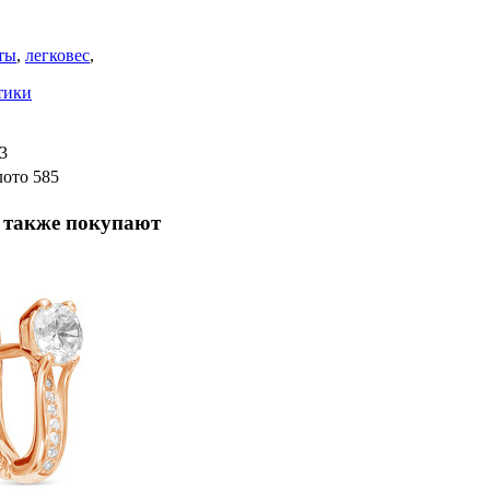
ты
,
легковес
,
тики
3
лото 585
 также покупают