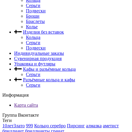
Кольца
Серьги
Подвески
Броши
Браслеты
Колье
Изделия без вставок
Кольца
Серьги
Подвески
Индивидуальные заказы
Сувенирная продукция
Упаковка и футляры
Кафы и разъёмные кольца
Серьги
Разъёмные кольца и кафы
Серьги
Информация
Карта сайта
Группа Вконтакте
Теги
10летЗлато
999
Кольцо серебро
Пирсинг
алмазка
аметист
бриллиант
бриллианты
гранат