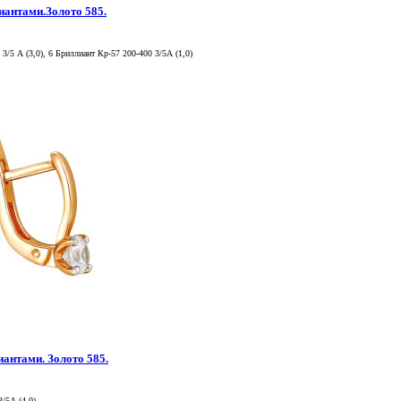
иантами.Золото 585.
 3/5 А (3,0), 6 Бриллиант Кр-57 200-400 3/5А (1,0)
иантами. Золото 585.
3/5А (4,0)