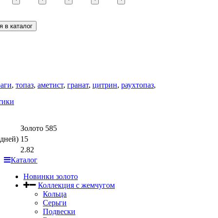
раги
,
топаз
,
аметист
,
гранат
,
цитрин
,
раухтопаз
,
тики
Золото 585
дней)
15
2.82
Каталог
Новинки золото
Коллекция с жемчугом
Кольца
Серьги
Подвески