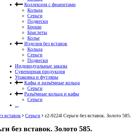
Коллекция с фианитами
Кольца
Серьги
Подвески
Броши
Браслеты
Колье
Изделия без вставок
Кольца
Серьги
Подвески
Индивидуальные заказы
Сувенирная продукция
Упаковка и футляры
Кафы и разъёмные кольца
Серьги
Разъёмные кольца и кафы
Серьги
...
ез вставок
Серьги
z2-9224l Серьги без вставок. Золото 585.
ьги без вставок. Золото 585.