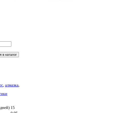
ес
,
алмазка
,
тики
дней)
15