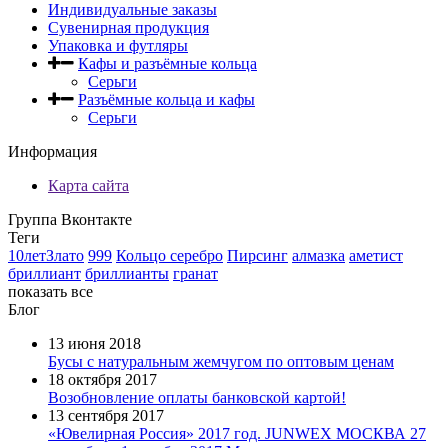
Индивидуальные заказы
Сувенирная продукция
Упаковка и футляры
Кафы и разъёмные кольца
Серьги
Разъёмные кольца и кафы
Серьги
Информация
Карта сайта
Группа Вконтакте
Теги
10летЗлато
999
Кольцо серебро
Пирсинг
алмазка
аметист
бриллиант
бриллианты
гранат
показать все
Блог
13 июня 2018
Бусы с натуральным жемчугом по оптовым ценам
18 октября 2017
Возобновление оплаты банковской картой!
13 сентября 2017
«Ювелирная Россия» 2017 год. JUNWEX МОСКВА 27