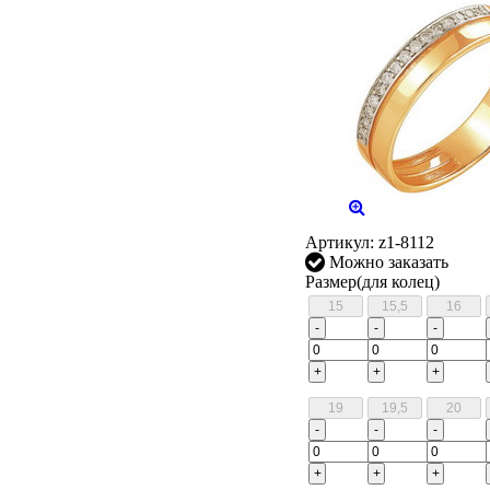
Артикул:
z1-8112
Можно заказать
Размер(для колец)
-
-
-
+
+
+
-
-
-
+
+
+