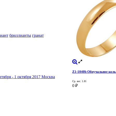
иант
бриллианты
гранат
Z1-1040b Обручальное коль
ября - 1 октября 2017 Москва
Ср. вес: 1.81
0
₽