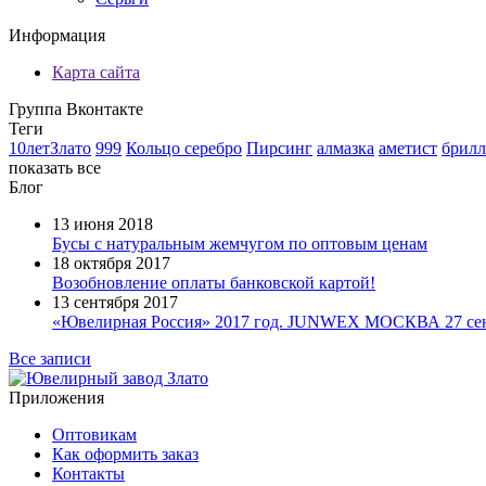
Информация
Карта сайта
Группа Вконтакте
Теги
10летЗлато
999
Кольцо серебро
Пирсинг
алмазка
аметист
брилл
показать все
Блог
13 июня 2018
Бусы с натуральным жемчугом по оптовым ценам
18 октября 2017
Возобновление оплаты банковской картой!
13 сентября 2017
«Ювелирная Россия» 2017 год. JUNWEX МОСКВА 27 сент
Все записи
Приложения
Оптовикам
Как оформить заказ
Контакты