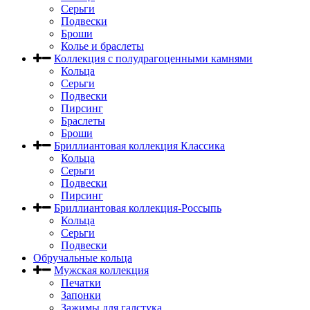
Серьги
Подвески
Броши
Колье и браслеты
Коллекция с полудрагоценными камнями
Кольца
Серьги
Подвески
Пирсинг
Браслеты
Броши
Бриллиантовая коллекция Классика
Кольца
Серьги
Подвески
Пирсинг
Бриллиантовая коллекция-Россыпь
Кольца
Серьги
Подвески
Обручальные кольца
Мужская коллекция
Печатки
Запонки
Зажимы для галстука