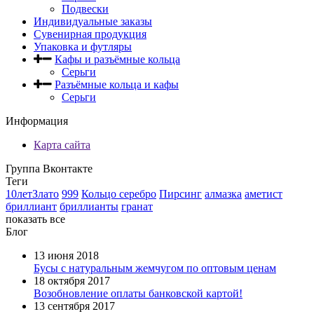
Подвески
Индивидуальные заказы
Сувенирная продукция
Упаковка и футляры
Кафы и разъёмные кольца
Серьги
Разъёмные кольца и кафы
Серьги
Информация
Карта сайта
Группа Вконтакте
Теги
10летЗлато
999
Кольцо серебро
Пирсинг
алмазка
аметист
бриллиант
бриллианты
гранат
показать все
Блог
13 июня 2018
Бусы с натуральным жемчугом по оптовым ценам
18 октября 2017
Возобновление оплаты банковской картой!
13 сентября 2017